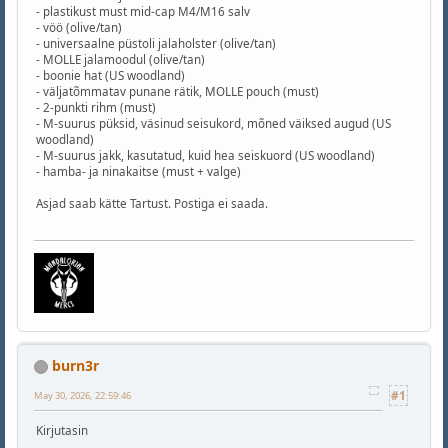
- plastikust must mid-cap M4/M16 salv
- vöö (olive/tan)
- universaalne püstoli jalaholster (olive/tan)
- MOLLE jalamoodul (olive/tan)
- boonie hat (US woodland)
- väljatõmmatav punane rätik, MOLLE pouch (must)
- 2-punkti rihm (must)
- M-suurus püksid, väsinud seisukord, mõned väiksed augud (US
woodland)
- M-suurus jakk, kasutatud, kuid hea seiskuord (US woodland)
- hamba- ja ninakaitse (must + valge)
Asjad saab kätte Tartust. Postiga ei saada.
burn3r
#1
May 30, 2026, 22:59:46
Kirjutasin