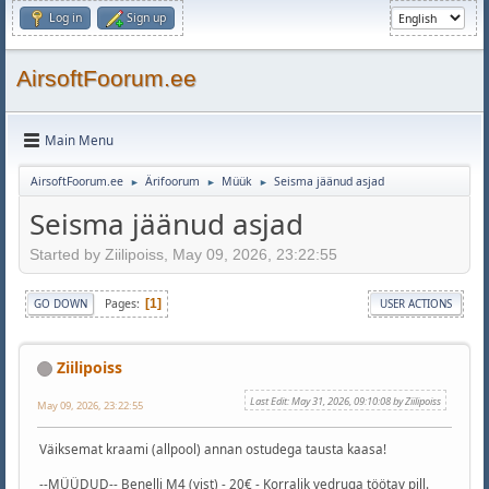
Log in
Sign up
AirsoftFoorum.ee
Main Menu
AirsoftFoorum.ee
Ärifoorum
Müük
Seisma jäänud asjad
►
►
►
Seisma jäänud asjad
Started by Ziilipoiss, May 09, 2026, 23:22:55
Pages
1
GO DOWN
USER ACTIONS
Ziilipoiss
Last Edit
: May 31, 2026, 09:10:08 by Ziilipoiss
May 09, 2026, 23:22:55
Väiksemat kraami (allpool) annan ostudega tausta kaasa!
--MÜÜDUD-- Benelli M4 (vist) - 20€ - Korralik vedruga töötav pill.