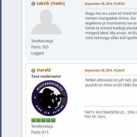
taktik (Heiki)
September 28, 2014, 15:58:02
Nagu ma aru saan on meid tiimi
inimesi mängudele tirima. Kui 
tegelema ja muretsema varustus
tunne ta ennast kuidagi alaväär
mingeid ideid. Ma arvan ,et klu
raha teemaga võiks küll igaühe
Tavakasutaja
Posts: 355
Logged
Harald
September 28, 2014, 19:24:41
Tava moderaator
hetkel aktiivseid on jah neli,
puutub sis minu arust võiks ko
TARTU MILITAARSEIKLUS... SINU 
Pikk 60, Tartu.
Tavakasutaja
Posts: 815