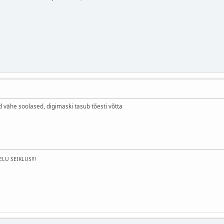
 vähe soolased, digimaski tasub tõesti võtta
ELU SEIKLUS!!!