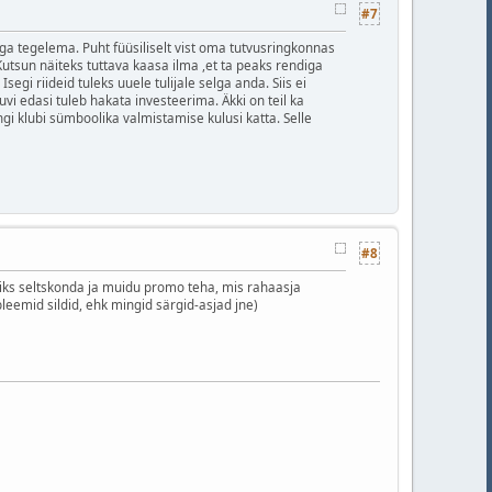
#7
ga tegelema. Puht füüsiliselt vist oma tutvusringkonnas
utsun näiteks tuttava kaasa ilma ,et ta peaks rendiga
gi riideid tuleks uuele tulijale selga anda. Siis ei
huvi edasi tuleb hakata investeerima. Äkki on teil ka
ngi klubi sümboolika valmistamise kulusi katta. Selle
#8
obiks seltskonda ja muidu promo teha, mis rahaasja
leemid sildid, ehk mingid särgid-asjad jne)