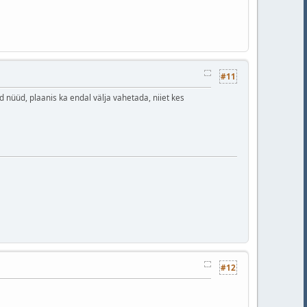
#11
ad nüüd, plaanis ka endal välja vahetada, niiet kes
#12