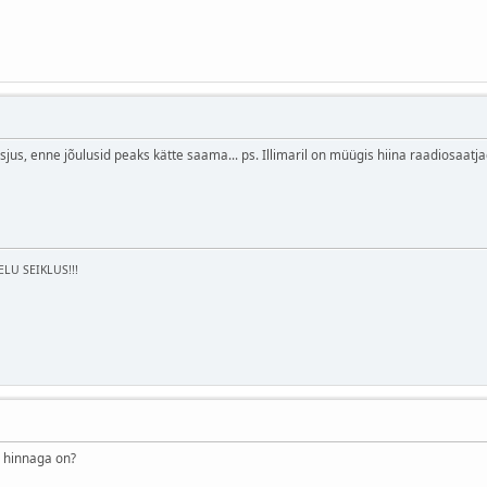
 asjus, enne jõulusid peaks kätte saama... ps. Illimaril on müügis hiina raadiosaatj
ELU SEIKLUS!!!
s hinnaga on?