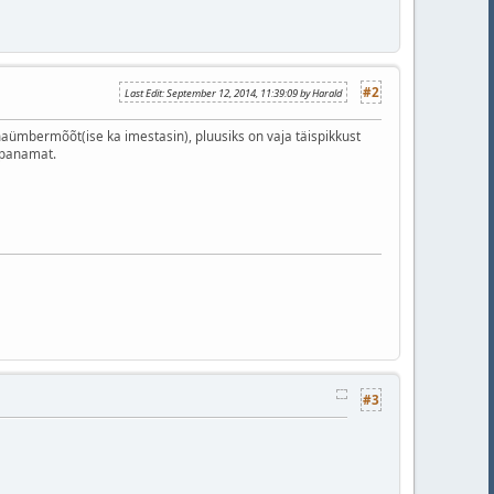
#2
Last Edit
: September 12, 2014, 11:39:09 by Harald
ümbermõõt(ise ka imestasin), pluusiks on vaja täispikkust
i panamat.
#3