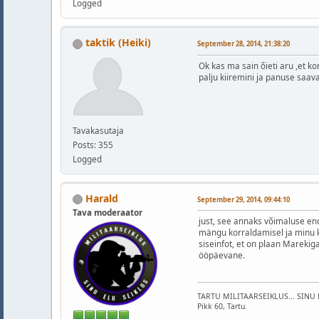
Logged
taktik (Heiki)
September 28, 2014, 21:38:20
Ok kas ma sain õieti aru ,et ko
palju kiiremini ja panuse saav
Tavakasutaja
Posts: 355
Logged
Harald
September 29, 2014, 09:44:10
Tava moderaator
just, see annaks võimaluse en
mängu korraldamisel ja minu k
siseinfot, et on plaan Mareki
ööpäevane.
TARTU MILITAARSEIKLUS... SINU 
Pikk 60, Tartu.