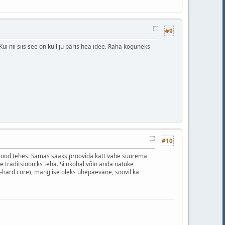
#9
ui nii siis see on küll ju päris hea idee. Raha koguneks
#10
ostööd tehes. Samas saaks proovida kätt vähe suurema
traditsiooniks teha. Siinkohal võin anda natuke
-hard core), mäng ise oleks ühepäevane, soovil ka