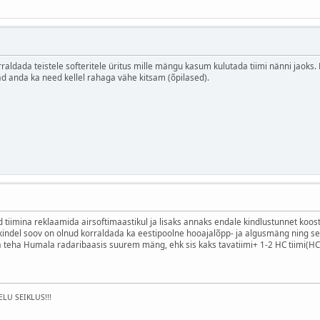
rraldada teistele softeritele üritus mille mängu kasum kulutada tiimi nänni jaoks. K
ad anda ka need kellel rahaga vähe kitsam (õpilased).
d tiimina reklaamida airsoftimaastikul ja lisaks annaks endale kindlustunnet ko
indel soov on olnud korraldada ka eestipoolne hooajalõpp- ja algusmäng ning see 
ga teha Humala radaribaasis suurem mäng, ehk sis kaks tavatiimi+ 1-2 HC tiimi(HC
ELU SEIKLUS!!!