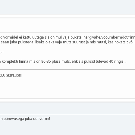
 vormidel ei kattu uutega sis on mul vaja pükstel hargivahe/vööümbermõõt/rinna
aan juba pükstega. lisaks oleks vaja mütsisuurust ja mis mütsi, kas nokatsit võ
aja
 komplekti hinna mis on 80-85 pluss müts, ehk sis püksid tulevad 40 ringis...
ELU SEIKLUS!!!
n põnevusega juba uut vormi!