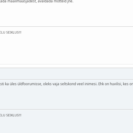
utada maailmaasjadest, avaldada mõtteid jne.
ELU SEIKLUS!!!
sti ka üles üldfoorumisse, oleks vaja seltskond veel inimesi. Ehk on huvilisi, kes on
ELU SEIKLUS!!!