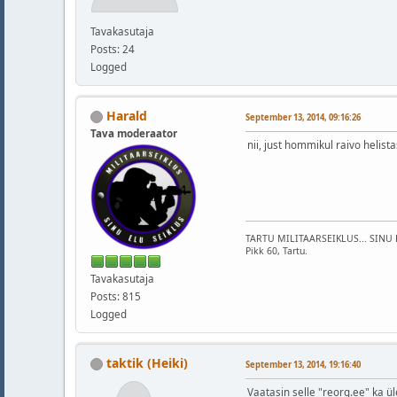
Tavakasutaja
Posts: 24
Logged
Harald
September 13, 2014, 09:16:26
Tava moderaator
nii, just hommikul raivo helist
TARTU MILITAARSEIKLUS... SINU 
Pikk 60, Tartu.
Tavakasutaja
Posts: 815
Logged
taktik (Heiki)
September 13, 2014, 19:16:40
Vaatasin selle "reorg.ee" ka ül