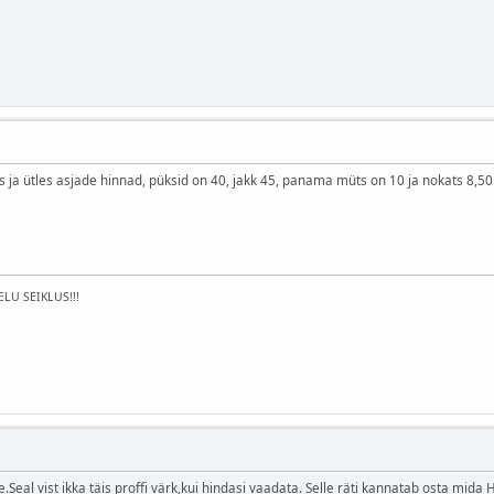
as ja ütles asjade hinnad, püksid on 40, jakk 45, panama müts on 10 ja nokats 8,50
ELU SEIKLUS!!!
e.Seal vist ikka täis proffi värk,kui hindasi vaadata. Selle räti kannatab osta mida 