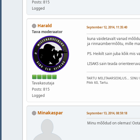
Posts: 815
Logged
Harald
September 12, 2014, 11:35:40
Tava moderaator
kuna väidetavalt vanad mõõdud
ja rinnaümbermõõtu, mille ma s
PS. Heikilt sain juba kõik mis v
LISAKS sain teada orienteeruva
TARTU MILITAARSEIKLUS... SINU 
Pikk 60, Tartu.
Tavakasutaja
Posts: 815
Logged
Minakaspar
September 13, 2014, 08:59:18
Minu mõõdud on olemas! Oota