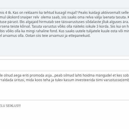
s 4 tk. Kas on reklaami ka tehtud kusagil mujal? Peaks kuidagi aktiivsemalt selle
mul ükskord snaiper relv olema saab, siis saaks oma relva välja laenata tasuta. K
e pärast. Eks algajaid hirmutab see täisvarustuses sõdalaste jõuk alguses ära. Ise
sena teiste kõrval. Tasuta varustus võiks olla näiteks isikule 3 korda. Siis kui on 
bis võiks olla ka mingi rahaline fond. Kus saaks uutele tulijatele kuule osta või mi
l arvamus olla. Ootan siis teie arvamusi ja ettepanekuid.
 pole olnud aega eriti promoda asja...peab silmad lahti hoidma mängudel et kes s
rraldada üritusi, mida koos teha ja tulev kasum investeerida tiimi varustusse(emb
ELU SEIKLUS!!!