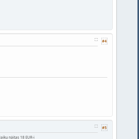
#4
#5
Haiku näitas 18 EUR-i