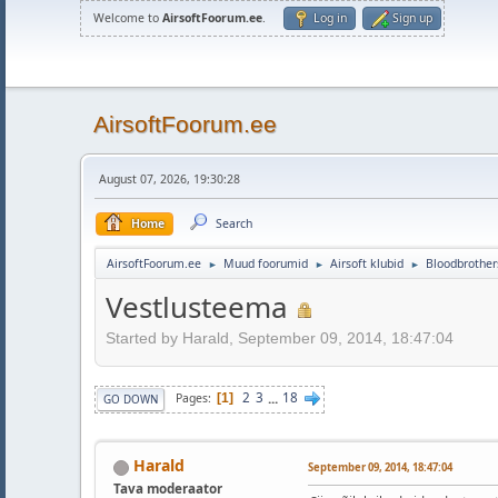
Welcome to
AirsoftFoorum.ee
.
Log in
Sign up
AirsoftFoorum.ee
August 07, 2026, 19:30:28
Home
Search
AirsoftFoorum.ee
Muud foorumid
Airsoft klubid
Bloodbrother
►
►
►
Vestlusteema
Started by Harald, September 09, 2014, 18:47:04
2
3
...
18
Pages
1
GO DOWN
Harald
September 09, 2014, 18:47:04
Tava moderaator